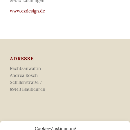
89150 Laichingen
www.ezdesign.de
ADRESSE
Rechtsanwältin
Andrea Rösch
Schillerstraße 7
89143 Blaubeuren
KONTAKT
Cookie-Zustimmung