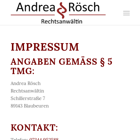
IMPRESSUM
ANGABEN GEMÄSS § 5 T
MG:
Andrea Rösch
Rechtsanwältin
Schillerstraße 7
89143 Blaubeuren
KONTAKT:
Telefon:
07344 952588